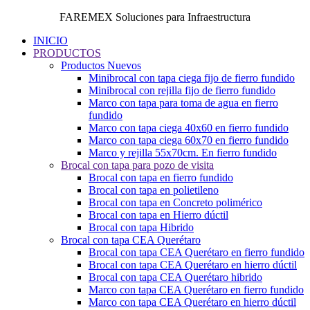
FAREMEX Soluciones para Infraestructura
INICIO
PRODUCTOS
Productos Nuevos
Minibrocal con tapa ciega fijo de fierro fundido
Minibrocal con rejilla fijo de fierro fundido
Marco con tapa para toma de agua en fierro
fundido
Marco con tapa ciega 40x60 en fierro fundido
Marco con tapa ciega 60x70 en fierro fundido
Marco y rejilla 55x70cm. En fierro fundido
Brocal con tapa para pozo de visita
Brocal con tapa en fierro fundido
Brocal con tapa en polietileno
Brocal con tapa en Concreto polimérico
Brocal con tapa en Hierro dúctil
Brocal con tapa Hibrido
Brocal con tapa CEA Querétaro
Brocal con tapa CEA Querétaro en fierro fundido
Brocal con tapa CEA Querétaro en hierro dúctil
Brocal con tapa CEA Querétaro hibrido
Marco con tapa CEA Querétaro en fierro fundido
Marco con tapa CEA Querétaro en hierro dúctil