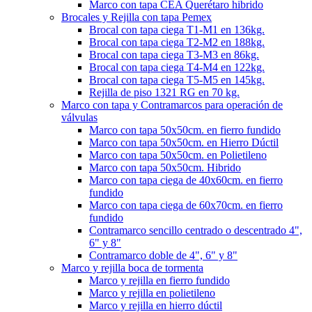
Marco con tapa CEA Querétaro hibrido
Brocales y Rejilla con tapa Pemex
Brocal con tapa ciega T1-M1 en 136kg.
Brocal con tapa ciega T2-M2 en 188kg.
Brocal con tapa ciega T3-M3 en 86kg.
Brocal con tapa ciega T4-M4 en 122kg.
Brocal con tapa ciega T5-M5 en 145kg.
Rejilla de piso 1321 RG en 70 kg.
Marco con tapa y Contramarcos para operación de
válvulas
Marco con tapa 50x50cm. en fierro fundido
Marco con tapa 50x50cm. en Hierro Dúctil
Marco con tapa 50x50cm. en Polietileno
Marco con tapa 50x50cm. Hibrido
Marco con tapa ciega de 40x60cm. en fierro
fundido
Marco con tapa ciega de 60x70cm. en fierro
fundido
Contramarco sencillo centrado o descentrado 4",
6" y 8"
Contramarco doble de 4", 6" y 8"
Marco y rejilla boca de tormenta
Marco y rejilla en fierro fundido
Marco y rejilla en polietileno
Marco y rejilla en hierro dúctil